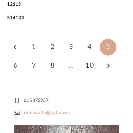
12113
514122
1
2
3
4
5
6
7
8
…
10
615375957
relosnofla@yahoo.es