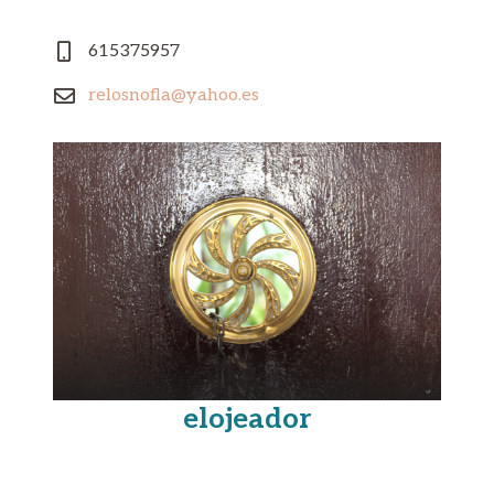
615375957
relosnofla@yahoo.es
elojeador