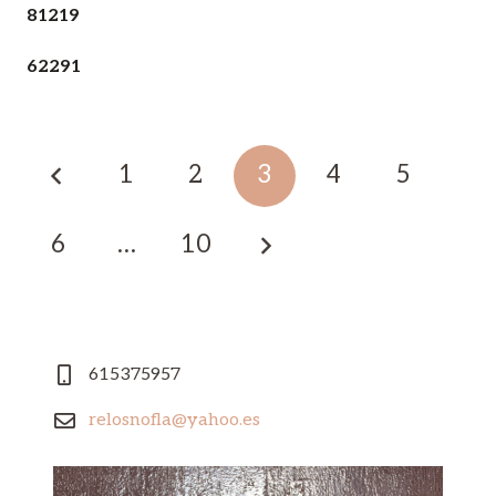
81219
62291
1
2
3
4
5
6
…
10
615375957
relosnofla@yahoo.es