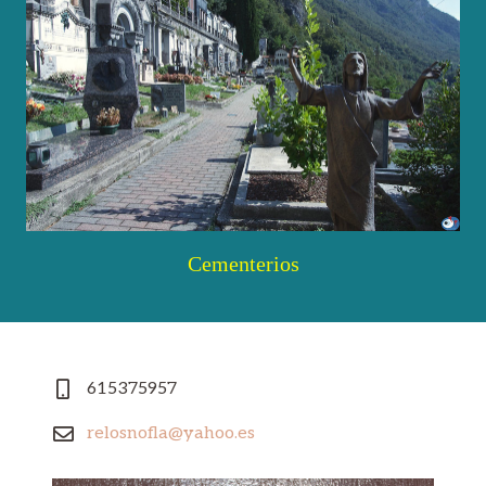
Cementerios
615375957
relosnofla@yahoo.es