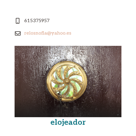
615375957
relosnofla@yahoo.es
elojeador