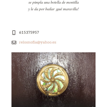
se pimpla una botella de montilla
y le da por bailar ¡qué maravilla!
615375957
relosnofla@yahoo.es