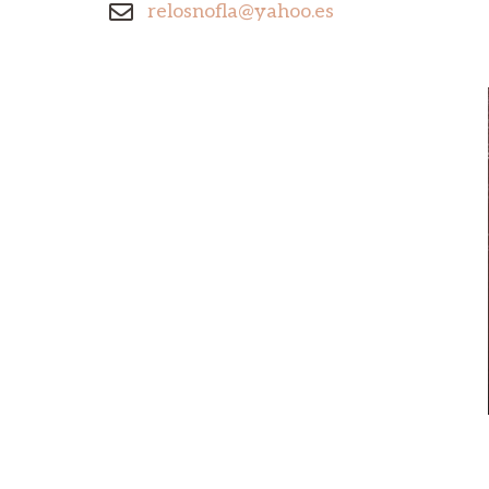
relosnofla@yahoo.es